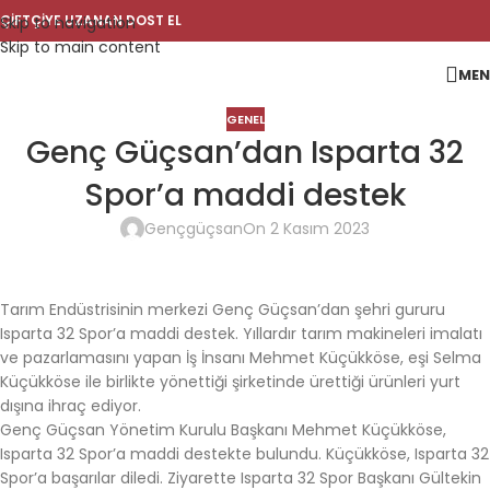
ÇİFTÇİYE UZANAN DOST EL
Skip to navigation
Skip to main content
ME
GENEL
Genç Güçsan’dan Isparta 32
Spor’a maddi destek
Gençgüçsan
On 2 Kasım 2023
Tarım Endüstrisinin merkezi Genç Güçsan’dan şehri gururu
Isparta 32 Spor’a maddi destek. Yıllardır tarım makineleri imalatı
ve pazarlamasını yapan İş İnsanı Mehmet Küçükköse, eşi Selma
Küçükköse ile birlikte yönettiği şirketinde ürettiği ürünleri yurt
dışına ihraç ediyor.
Genç Güçsan Yönetim Kurulu Başkanı Mehmet Küçükköse,
Isparta 32 Spor’a maddi destekte bulundu. Küçükköse, Isparta 32
Spor’a başarılar diledi. Ziyarette Isparta 32 Spor Başkanı Gültekin