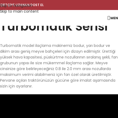
ÇİFTÇİYE UZANAN DOST EL
Skip to navigation
Skip to main content
ME
Turbomatik Serisi
Turbomatik model ilaçlama makinemiz bodur, yarı bodur ve
dikim arası geniş meyve bahçeleri için dizayn edilmiştir. Ürettiği
yüksek hava kapasitesi, püskürtme nozullarının sıralanış şekli, fan
grubunun yapısı ile size mükemmel ilaçlama sağlar. Meyve
cinsinize göre belirleyeceğiniz 0.8 ile 2.0 mm arası nozullarda
maksimum verimi alabilmeniz için fan özel olarak üretilmiştir.
Pervane açıları traktörünüzün gücüne göre imalat aşamasında
sizin için ayarlanır.