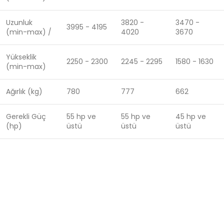
Uzunluk
3820 -
3470 -
3995 - 4195
(min-max) /
4020
3670
Yükseklik
2250 - 2300
2245 - 2295
1580 - 1630
(min-max)
Ağırlık (kg)
780
777
662
Gerekli Güç
55 hp ve
55 hp ve
45 hp ve
(hp)
üstü
üstü
üstü
"
Çiftçiye uzanan dost el
"sloganı ile üretimi yapılan
ürünlerimiz; TSE- ISO 9001-2008 kalite standartlarına ve CE
direktiflerine göre üretilmektedir.