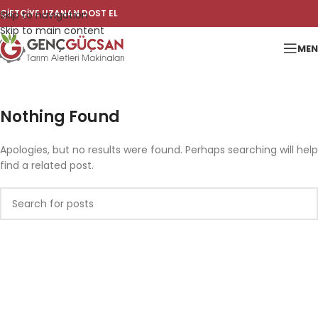
ÇİFTÇİYE UZANAN DOST EL
Skip to navigation
Skip to main content
ME
Nothing Found
Apologies, but no results were found. Perhaps searching will help
find a related post.