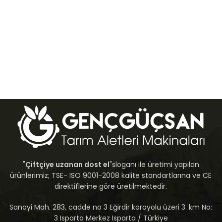
"
Çiftçiye uzanan dost el
"sloganı ile üretimi yapılan
ürünlerimiz; TSE- ISO 9001-2008 kalite standartlarına ve CE
direktiflerine göre üretilmektedir.
Sanayi Mah. 283. cadde no 3 Eğirdir karayolu üzeri 3. km No:
3 Isparta Merkez Isparta / Türkiye