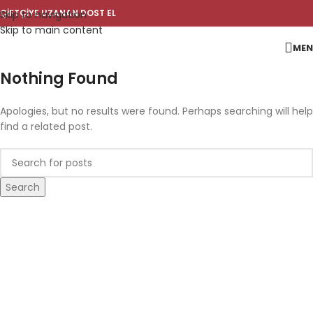
ÇİFTÇİYE UZANAN DOST EL
Skip to navigation
Skip to main content
ME
Nothing Found
Apologies, but no results were found. Perhaps searching will help
find a related post.
Search