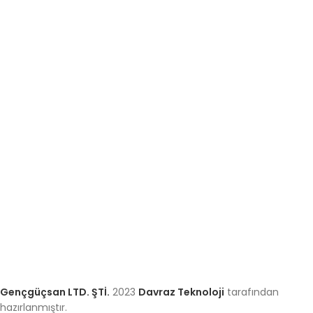
"
Çiftçiye uzanan dost el
"sloganı ile üretimi yapılan ürünlerimiz;
TSE- ISO 9001-2008 kalite standartlarına ve CE direktiflerine
göre üretilmektedir.
Sanayi Mah. 283. cadde no 3 Eğirdir karayolu üzeri 3. km No: 3
Isparta Merkez Isparta / Türkiye
Telefon: +90 (246) 232 91 54
Yedek Parça: +90 544 246 47 04
Fax: +90 246 232 93 84
Gençgüçsan LTD. ŞTİ.
2023
Davraz Teknoloji
tarafından
hazırlanmıştır.